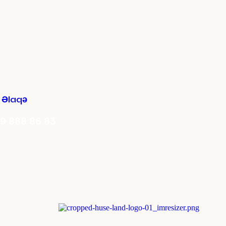
 Əlaqə
9 888 86 83