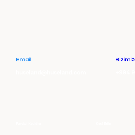
Email
Bizimlə
huseland@huseland.com
+994 9
Faydalı Keçidlər
Kəşf Edin