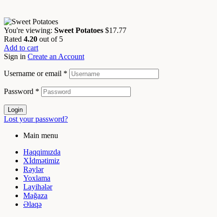
You're viewing:
Sweet Potatoes
$
17.77
Rated
4.20
out of 5
Add to cart
Sign in
Create an Account
Username or email
*
Password
*
Login
Lost your password?
Main menu
Haqqimızda
Xİdmətimiz
Rəylər
Yoxlama
Layihələr
Mağaza
Əlaqə