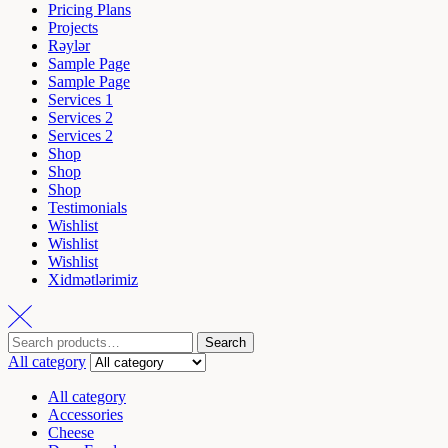
Pricing Plans
Projects
Rəylər
Sample Page
Sample Page
Services 1
Services 2
Services 2
Shop
Shop
Shop
Testimonials
Wishlist
Wishlist
Wishlist
Xidmətlərimiz
Search
All category
All category
Accessories
Cheese