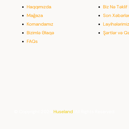
Haqqımızda
Biz Nə Təklif 
Mağaza
Son Xəbərlə
Komandamız
Layihələrimi
Bizimlə Əlaqə
Şərtlər və Q
FAQs
© Copyright 2024
Huseland
. All Rights Reserved.