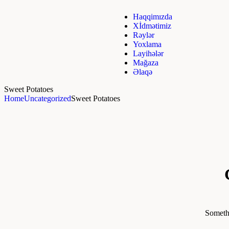
Haqqimızda
Xİdmətimiz
Rəylər
Yoxlama
Layihələr
Mağaza
Əlaqə
Sweet Potatoes
Home
Uncategorized
Sweet Potatoes
Somethi