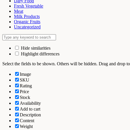
Dary Food
Fresh Vegetable
Meat
Milk Products
Organic Fruits
Uncategorized
Hide similarities
Highlight differences
Select the fields to be shown. Others will be hidden. Drag and drop to
Image
SKU
Rating
Price
Stock
Availability
Add to cart
Description
Content
Weight