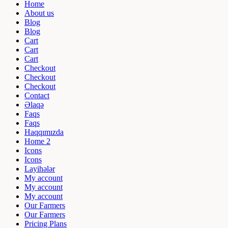
Home
About us
Blog
Blog
Cart
Cart
Cart
Checkout
Checkout
Checkout
Contact
Əlaqə
Faqs
Faqs
Haqqımızda
Home 2
Icons
Icons
Layihələr
My account
My account
My account
Our Farmers
Our Farmers
Pricing Plans