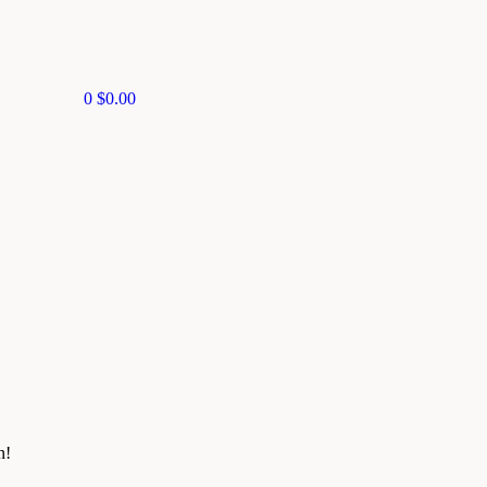
0
$
0.00
n!