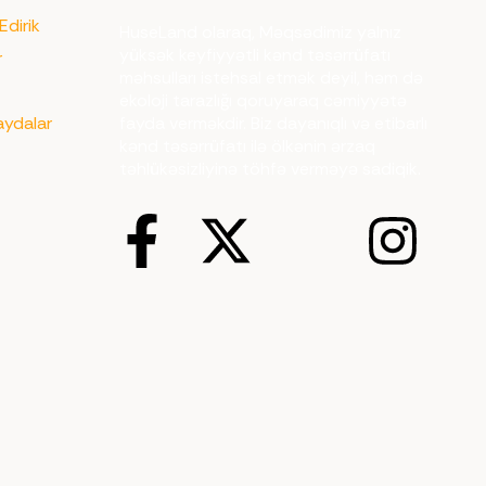
Edirik
HuseLand olaraq, Məqsədimiz yalnız
yüksək keyfiyyətli kənd təsərrüfatı
r
məhsulları istehsal etmək deyil, həm də
z
ekoloji tarazlığı qoruyaraq cəmiyyətə
aydalar
fayda verməkdir. Biz dayanıqlı və etibarlı
kənd təsərrüfatı ilə ölkənin ərzaq
təhlükəsizliyinə töhfə verməyə sadiqik.