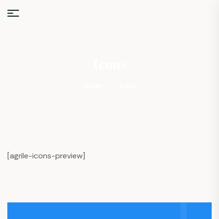
Icons
Home
Icons
[agrile-icons-preview]