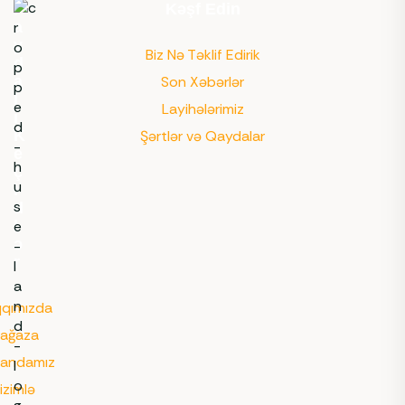
F
Kəşf Edin
a
y
Biz Nə Təklif Edirik
d
a
Son Xəbərlər
l
Layihələrimiz
ı
K
Şərtlər və Qaydalar
e
ç
i
d
l
ə
r
qımızda
ağaza
andamız
izimlə