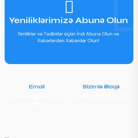
Yeniliklərimizə Abunə Olun
Yeniliklər və Tədbirlər üçün İndi Abunə Olun və
Xəbərlərdən Xəbərdar Olun!
Email
Bizimlə Əlaqə
huseland@huseland.c
+994 99 888 86 83
om