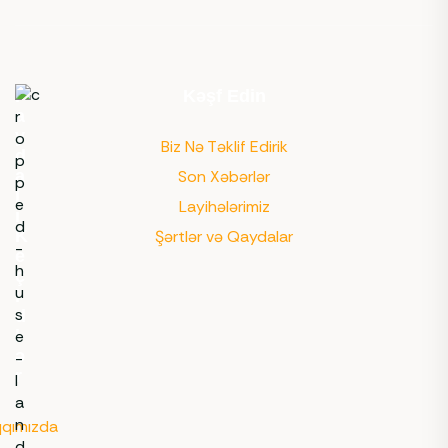
F
Kəşf Edin
a
y
Biz Nə Təklif Edirik
d
a
Son Xəbərlər
l
Layihələrimiz
ı
K
Şərtlər və Qaydalar
e
ç
i
d
l
ə
r
qımızda