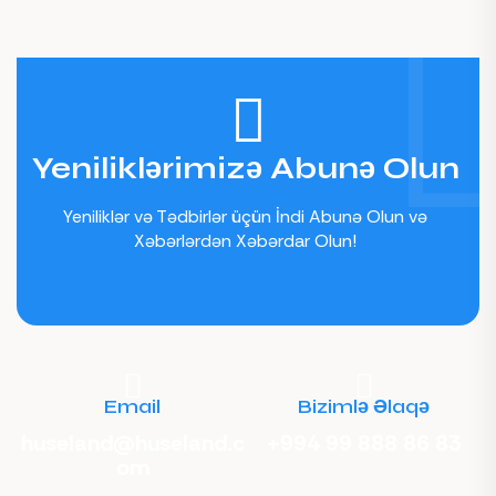
Yeniliklərimizə Abunə Olun
Yeniliklər və Tədbirlər üçün İndi Abunə Olun və
Xəbərlərdən Xəbərdar Olun!
Email
Bizimlə Əlaqə
huseland@huseland.c
+994 99 888 86 83
om