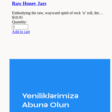
Raw Honey Jars
Embodying the raw, wayward spirit of rock ‘n’ roll, the…
$
10.91
Quantity:
Add to cart
Yeniliklərimizə
Abunə Olun