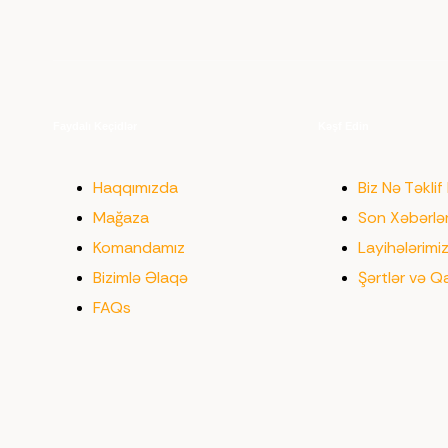
Faydalı Keçidlər
Kəşf Edin
Haqqımızda
Biz Nə Təklif 
Mağaza
Son Xəbərlə
Komandamız
Layihələrimi
Bizimlə Əlaqə
Şərtlər və Q
FAQs