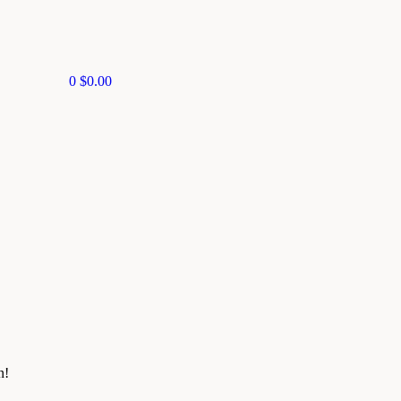
0
$
0.00
n!