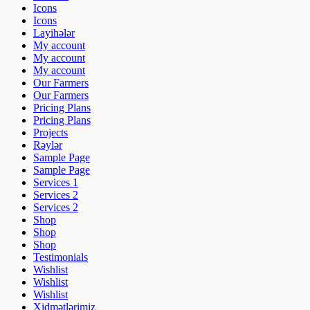
Icons
Icons
Layihələr
My account
My account
My account
Our Farmers
Our Farmers
Pricing Plans
Pricing Plans
Projects
Rəylər
Sample Page
Sample Page
Services 1
Services 2
Services 2
Shop
Shop
Shop
Testimonials
Wishlist
Wishlist
Wishlist
Xidmətlərimiz