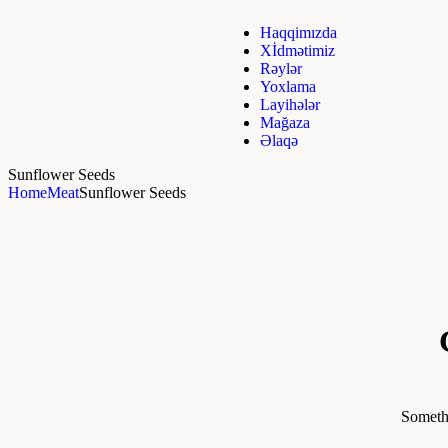
Haqqimızda
Xİdmətimiz
Rəylər
Yoxlama
Layihələr
Mağaza
Əlaqə
Sunflower Seeds
Home
Meat
Sunflower Seeds
Somethi