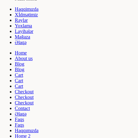
Haqqimızda
Xİdmətimiz
Rəylər
Yoxlama
Layihələr
Mağaza
Əlaqə
Home
About us
Blog
Blog
Cart
Cart
Cart
Checkout
Checkout
Checkout
Contact
Əlaqə
Faqs
Faqs
Haqqımızda
Home 2