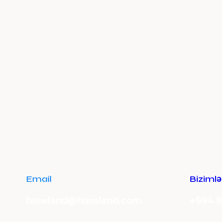
Email
Bizimlə
huseland@huseland.com
+994 9