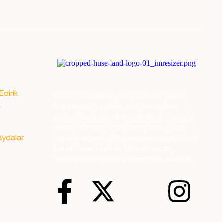
Edirik
HuseLand olaraq, Məqsədimiz yalnız
yüksək keyfiyyətli kənd təsərrüfatı
r
məhsulları istehsal etmək deyil, həm də
z
ekoloji tarazlığı qoruyaraq cəmiyyətə
aydalar
fayda verməkdir. Biz dayanıqlı və etibarlı
kənd təsərrüfatı ilə ölkənin ərzaq
təhlükəsizliyinə töhfə verməyə sadiqik.