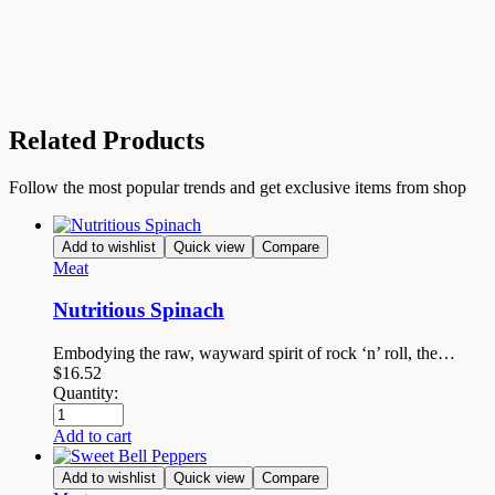
Related Products
Follow the most popular trends and get exclusive items from shop
Add to wishlist
Quick view
Compare
Meat
Nutritious Spinach
Embodying the raw, wayward spirit of rock ‘n’ roll, the…
$
16.52
Quantity:
Add to cart
Add to wishlist
Quick view
Compare