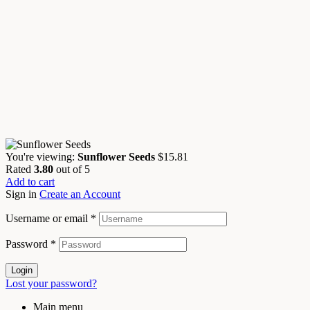
You're viewing:
Sunflower Seeds
$
15.81
Rated
3.80
out of 5
Add to cart
Sign in
Create an Account
Username or email
*
Password
*
Login
Lost your password?
Main menu