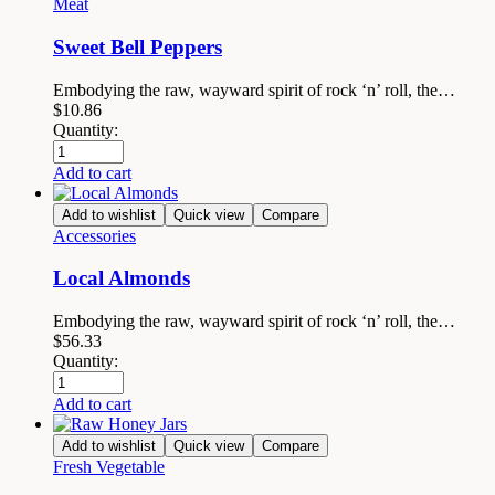
Meat
Sweet Bell Peppers
Embodying the raw, wayward spirit of rock ‘n’ roll, the…
$
10.86
Quantity:
Add to cart
Add to wishlist
Quick view
Compare
Accessories
Local Almonds
Embodying the raw, wayward spirit of rock ‘n’ roll, the…
$
56.33
Quantity:
Add to cart
Add to wishlist
Quick view
Compare
Fresh Vegetable