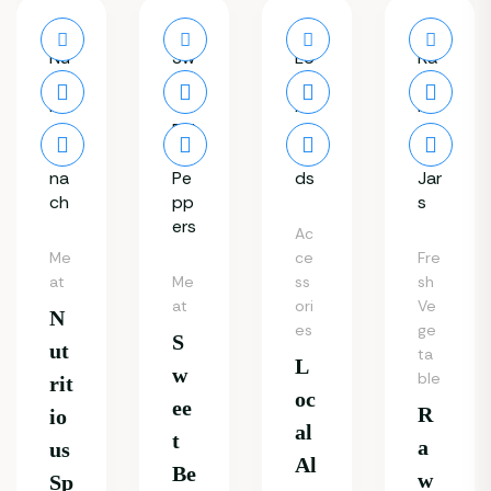
Ac
Me
ce
Fre
at
Me
ss
sh
at
ori
Ve
N
es
ge
S
Ut
ta
L
W
ble
Rit
Oc
Ee
R
Io
Al
T
A
Us
Al
Be
W
Sp