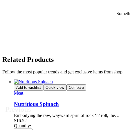
Somethi
Related Products
Follow the most popular trends and get exclusive items from shop
Add to wishlist
Quick view
Compare
Meat
Nutritious Spinach
Previous
Embodying the raw, wayward spirit of rock ‘n’ roll, the…
$
16.52
Quantity: