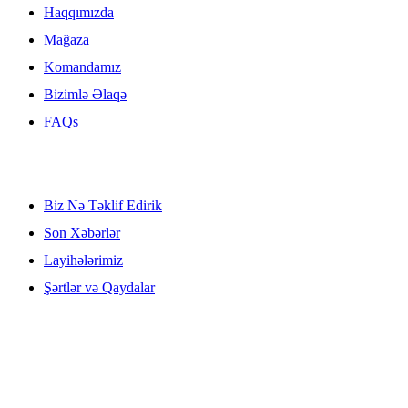
Haqqımızda
Mağaza
Komandamız
Bizimlə Əlaqə
FAQs
Kəşf Edin
Biz Nə Təklif Edirik
Son Xəbərlər
Layihələrimiz
Şərtlər və Qaydalar
HuseLand olaraq, Məqsədimiz yalnız yüksək keyfiyyətli kənd təsərrüfatı
ölkənin ərzaq təhlükəsizliyinə töhfə verməyə sadiqik.