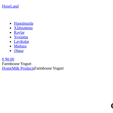
HuseLand
Menu
Haqqimızda
Xİdmətimiz
Rəylər
Yoxlama
Layihələr
Mağaza
Əlaqə
0
$
0.00
Farmhouse Yogurt
Home
Milk Products
Farmhouse Yogurt