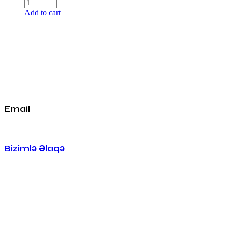
Add to cart
Yeniliklərimizə
Abunə Olun
Yeniliklər və Tədbirlər üçün İndi Abunə Olun
və Xəbərlərdən Xəbərdar Olun!
Email
huseland@huseland.com
Bizimlə Əlaqə
+994 99 888 86 83
Faydalı Keçidlər